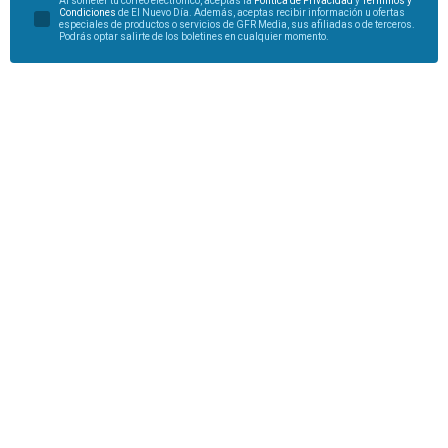
Al someter tu correo electrónico, aceptas la
Política de Privacidad
y
Términos y
Condiciones
de El Nuevo Día. Además, aceptas recibir información u ofertas
especiales de productos o servicios de GFR Media, sus afiliadas o de terceros.
Podrás optar salirte de los boletines en cualquier momento.