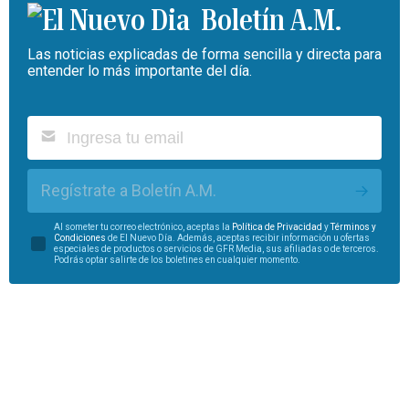
Boletín A.M.
Las noticias explicadas de forma sencilla y directa para
entender lo más importante del día.
Regístrate a Boletín A.M.
Al someter tu correo electrónico, aceptas la
Política de Privacidad
y
Términos y
Condiciones
de El Nuevo Día. Además, aceptas recibir información u ofertas
especiales de productos o servicios de GFR Media, sus afiliadas o de terceros.
Podrás optar salirte de los boletines en cualquier momento.