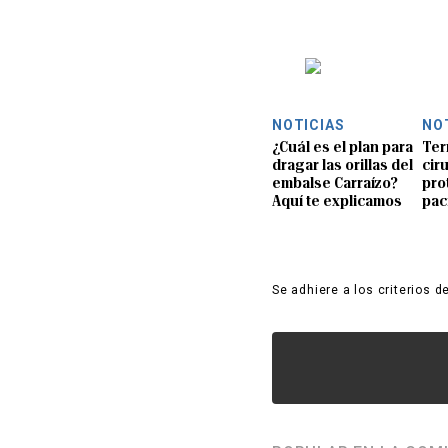
NOTICIAS
NO
¿Cuál es el plan para
Ter
dragar las orillas del
ciru
embalse Carraízo?
pro
Aquí te explicamos
pac
Se adhiere a los criterios d