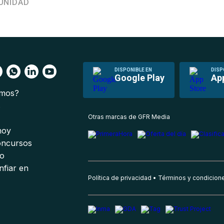
UNIDAD
DISPONIBLE EN
DISP
Google Play
Ap
omos?
s
Otras marcas de GFR Media
 hoy
oncursos
io
nfiar en
Política de privacidad
Términos y condicion