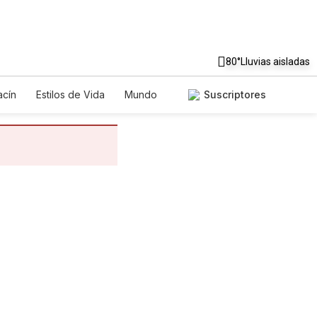
80°
Lluvias aisladas
cín
Estilos de Vida
Mundo
Suscriptores
egos
Lotería
Vídeos
tos
Especiales