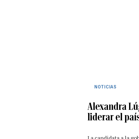
NOTICIAS
Alexandra Lú
liderar el paí
La candidata a la g