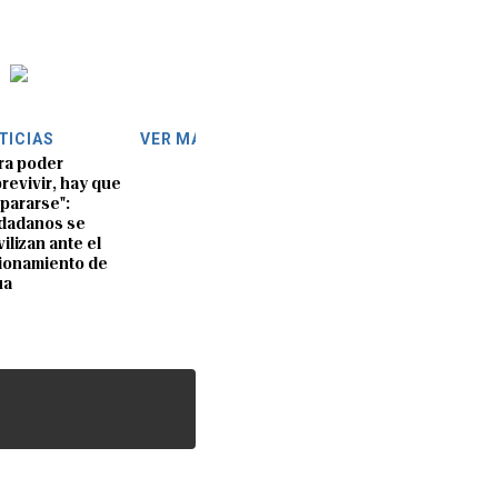
TICIAS
VER MÁS
ra poder
revivir, hay que
pararse":
dadanos se
ilizan ante el
ionamiento de
ua