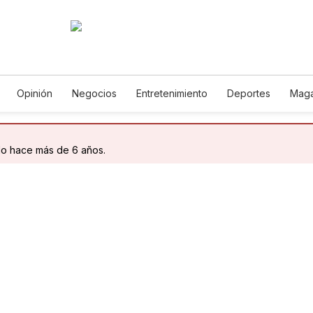
Opinión
Negocios
Entretenimiento
Deportes
Maga
ncia y Ambiente
Gastronomía
De Viaje
Tecnología
Ju
Podcasts
Horóscopos
Newsletters
Feriados
Edic
do hace más de 6 años.