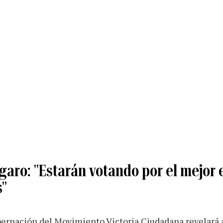
garo: "Estarán votando por el mejor 
s"
obernación del Movimiento Victoria Ciudadana revelará 