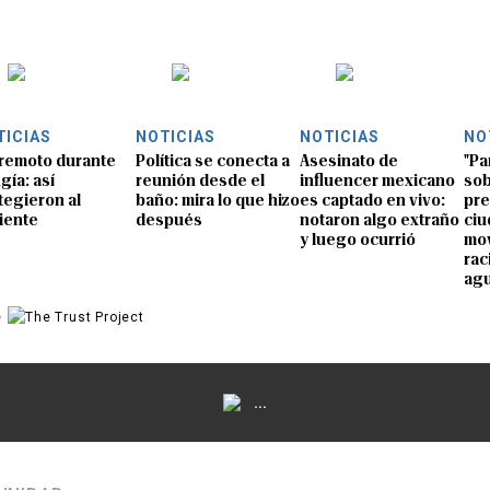
TICIAS
NOTICIAS
NOTICIAS
NO
remoto durante
Política se conecta a
Asesinato de
"Pa
gía: así
reunión desde el
influencer mexicano
sob
tegieron al
baño: mira lo que hizo
es captado en vivo:
pre
iente
después
notaron algo extraño
ciu
y luego ocurrió
mov
rac
ag
e
...