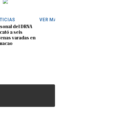
TICIAS
VER MÁS
sonal del DRNA
cató a seis
lenas varadas en
macao