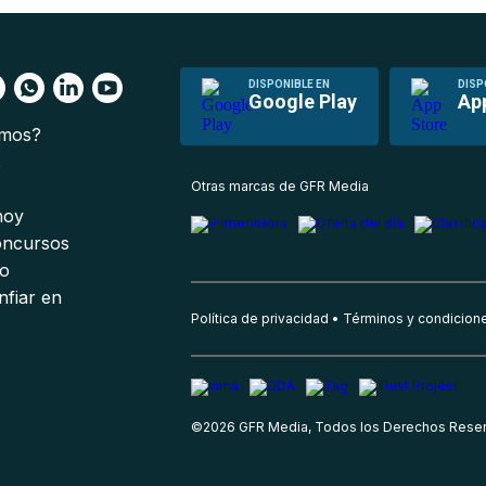
DISPONIBLE EN
DISP
Google Play
Ap
omos?
s
Otras marcas de GFR Media
 hoy
oncursos
io
nfiar en
Política de privacidad
Términos y condicion
©
2026
GFR Media, Todos los Derechos Rese