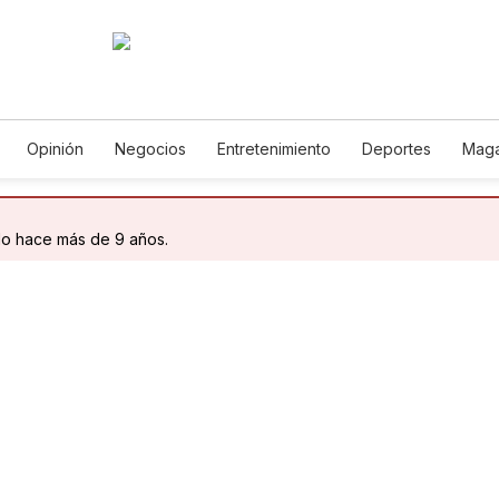
Opinión
Negocios
Entretenimiento
Deportes
Maga
ncia y Ambiente
Gastronomía
De Viaje
Tecnología
Ju
Podcasts
Horóscopos
Newsletters
Feriados
Edic
do hace más de 9 años.