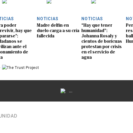
TICIAS
NOTICIAS
NOTICIAS
NO
ra poder
Madre delfín en
“Hay que tener
Per
revivir, hay que
duelo carga a su cría
humanidad”:
res
pararse":
fallecida
Johanna Rosaly y
bal
dadanos se
cientos de boricuas
Hu
ilizan ante el
protestan por crisis
ionamiento de
en el servicio de
ua
agua
e
...
UNIDAD