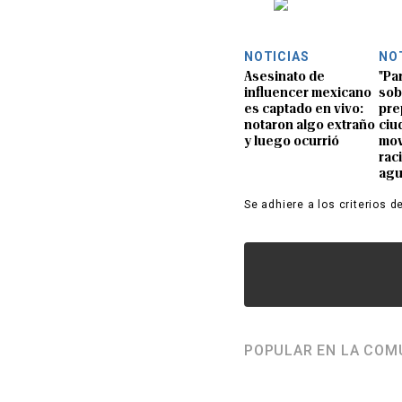
NOTICIAS
NO
Asesinato de
"Pa
influencer mexicano
sob
es captado en vivo:
pre
notaron algo extraño
ciu
y luego ocurrió
mov
rac
ag
Se adhiere a los criterios d
POPULAR EN LA COM