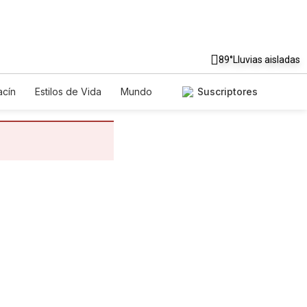
89°
Lluvias aisladas
cín
Estilos de Vida
Mundo
Suscriptores
egos
Lotería
Vídeos
tos
Especiales