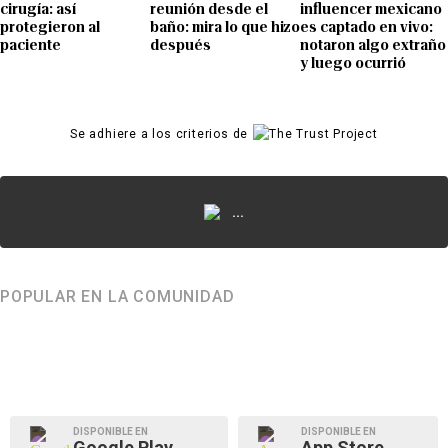
cirugía: así
reunión desde el
influencer mexicano
protegieron al
baño: mira lo que hizo
es captado en vivo:
paciente
después
notaron algo extraño
y luego ocurrió
Se adhiere a los criterios de
...
POPULAR EN LA COMUNIDAD
DISPONIBLE EN
DISPONIBLE EN
Google Play
App Store