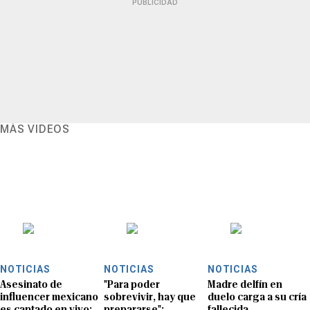
PUBLICIDAD
MÁS VIDEOS
NOTICIAS
NOTICIAS
NOTICIAS
Asesinato de
"Para poder
Madre delfín en
influencer mexicano
sobrevivir, hay que
duelo carga a su cría
es captado en vivo:
prepararse":
fallecida