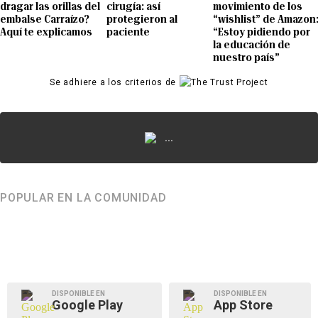
dragar las orillas del
cirugía: así
movimiento de los
embalse Carraízo?
protegieron al
“wishlist” de Amazon
Aquí te explicamos
paciente
“Estoy pidiendo por
la educación de
nuestro país”
Se adhiere a los criterios de
...
POPULAR EN LA COMUNIDAD
DISPONIBLE EN
DISPONIBLE EN
Google Play
App Store