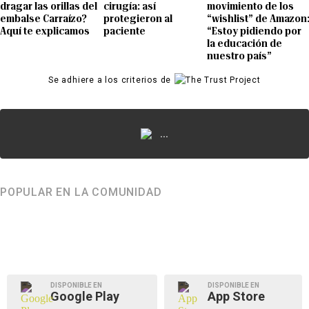
dragar las orillas del
cirugía: así
movimiento de los
embalse Carraízo?
protegieron al
“wishlist” de Amazon
Aquí te explicamos
paciente
“Estoy pidiendo por
la educación de
nuestro país”
Se adhiere a los criterios de
...
POPULAR EN LA COMUNIDAD
DISPONIBLE EN
DISPONIBLE EN
Google Play
App Store