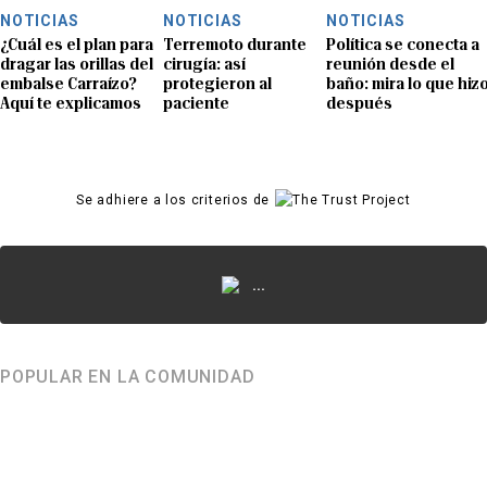
NOTICIAS
NOTICIAS
NOTICIAS
¿Cuál es el plan para
Terremoto durante
Política se conecta a
dragar las orillas del
cirugía: así
reunión desde el
embalse Carraízo?
protegieron al
baño: mira lo que hiz
Aquí te explicamos
paciente
después
Se adhiere a los criterios de
...
POPULAR EN LA COMUNIDAD