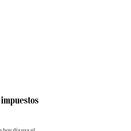
 impuestos
 hoy día usa el