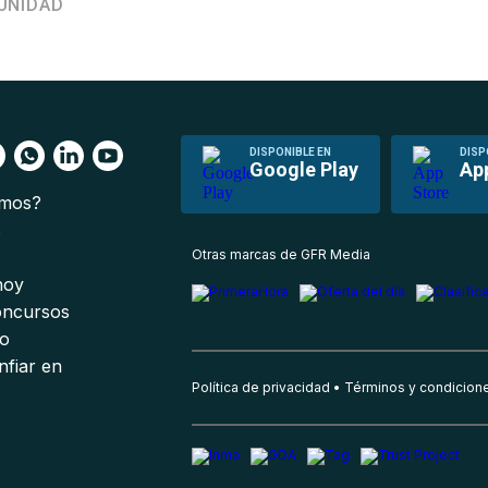
UNIDAD
DISPONIBLE EN
DISP
Google Play
Ap
omos?
s
Otras marcas de GFR Media
 hoy
oncursos
io
nfiar en
Política de privacidad
Términos y condicion