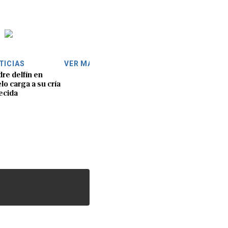
TICIAS
VER MÁS
re delfín en
lo carga a su cría
lecida