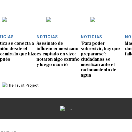
TICIAS
NOTICIAS
NOTICIAS
NO
ítica se conecta a
Asesinato de
"Para poder
Mad
nión desde el
influencer mexicano
sobrevivir, hay que
due
o: mira lo que hizo
es captado en vivo:
prepararse":
fal
spués
notaron algo extraño
ciudadanos se
y luego ocurrió
movilizan ante el
racionamiento de
agua
e
...