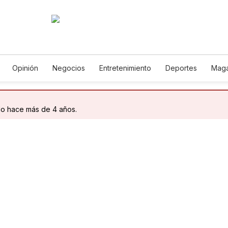
Opinión
Negocios
Entretenimiento
Deportes
Maga
ncia y Ambiente
Gastronomía
De Viaje
Tecnología
Ju
Podcasts
Horóscopos
Newsletters
Feriados
Edic
do hace más de 4 años.