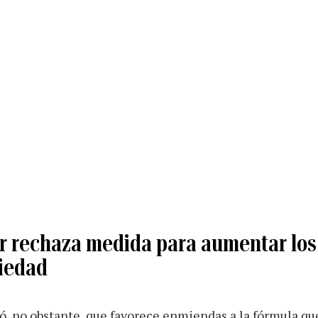
r rechaza medida para aumentar los
piedad
ró, no obstante, que favorece enmiendas a la fórmula que