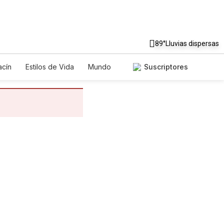
89°
Lluvias dispersas
cín
Estilos de Vida
Mundo
Suscriptores
egos
Lotería
Vídeos
tos
Especiales