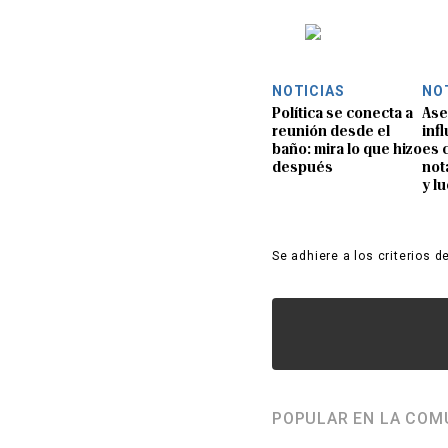
NOTICIAS
NO
Política se conecta a
Ase
reunión desde el
inf
baño: mira lo que hizo
es 
después
not
y l
Se adhiere a los criterios d
POPULAR EN LA COM