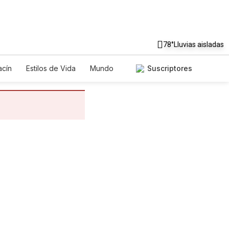
78°
Lluvias aisladas
cín
Estilos de Vida
Mundo
Suscriptores
egos
Lotería
Vídeos
tos
Especiales