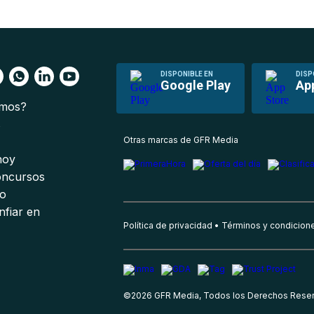
DISPONIBLE EN
DISP
Google Play
Ap
omos?
s
Otras marcas de GFR Media
 hoy
oncursos
io
nfiar en
Política de privacidad
Términos y condicion
©
2026
GFR Media, Todos los Derechos Rese