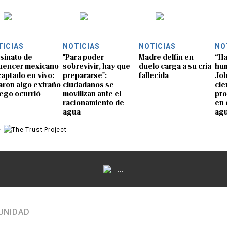
TICIAS
NOTICIAS
NOTICIAS
NO
sinato de
"Para poder
Madre delfín en
“Ha
luencer mexicano
sobrevivir, hay que
duelo carga a su cría
hum
captado en vivo:
prepararse":
fallecida
Joh
aron algo extraño
ciudadanos se
cie
uego ocurrió
movilizan ante el
pro
racionamiento de
en 
agua
ag
e
...
UNIDAD