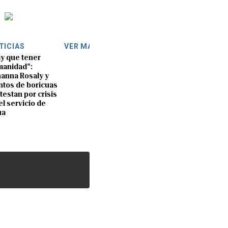
TICIAS
VER MÁS
y que tener
anidad”:
anna Rosaly y
ntos de boricuas
testan por crisis
el servicio de
ua