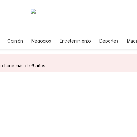
Opinión
Negocios
Entretenimiento
Deportes
Maga
ncia y Ambiente
Gastronomía
De Viaje
Tecnología
Ju
Podcasts
Horóscopos
Newsletters
Feriados
Edic
do hace más de 6 años.