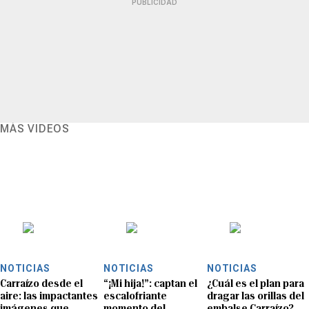
PUBLICIDAD
MÁS VIDEOS
NOTICIAS
NOTICIAS
NOTICIAS
Carraízo desde el
“¡Mi hija!”: captan el
¿Cuál es el plan para
aire: las impactantes
escalofriante
dragar las orillas del
imágenes que
momento del
embalse Carraízo?