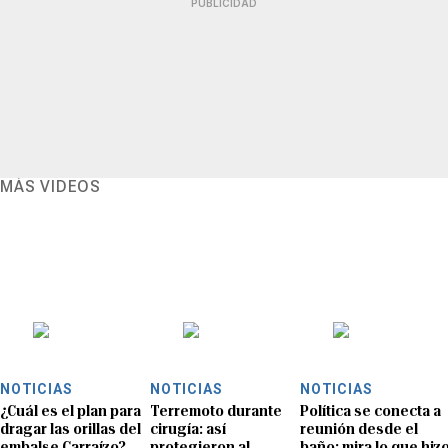
PUBLICIDAD
MÁS VIDEOS
NOTICIAS
NOTICIAS
NOTICIAS
¿Cuál es el plan para
Terremoto durante
Política se conecta a
dragar las orillas del
cirugía: así
reunión desde el
embalse Carraízo?
protegieron al
baño: mira lo que hiz