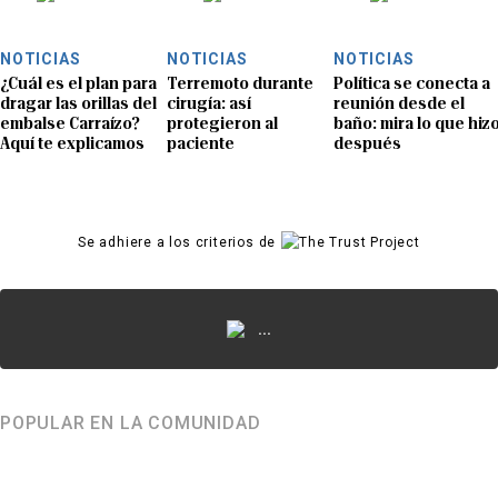
NOTICIAS
NOTICIAS
NOTICIAS
¿Cuál es el plan para
Terremoto durante
Política se conecta a
dragar las orillas del
cirugía: así
reunión desde el
embalse Carraízo?
protegieron al
baño: mira lo que hiz
Aquí te explicamos
paciente
después
Se adhiere a los criterios de
...
POPULAR EN LA COMUNIDAD