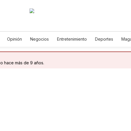
Opinión
Negocios
Entretenimiento
Deportes
Maga
ncia y Ambiente
Gastronomía
De Viaje
Tecnología
Ju
Podcasts
Horóscopos
Newsletters
Feriados
Edic
do hace más de 9 años.