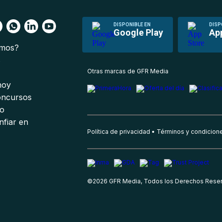
DISPONIBLE EN
DISP
Google Play
Ap
omos?
s
Otras marcas de GFR Media
 hoy
oncursos
io
nfiar en
Política de privacidad
Términos y condicion
©
2026
GFR Media, Todos los Derechos Rese