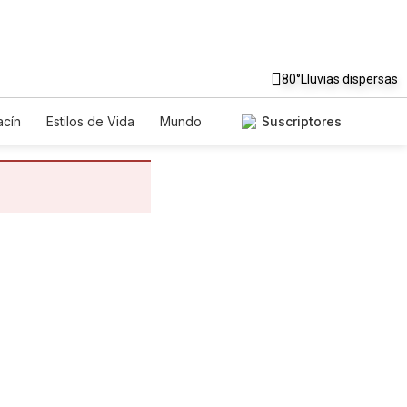
80°
Lluvias dispersas
cín
Estilos de Vida
Mundo
Suscriptores
egos
Lotería
Vídeos
tos
Especiales