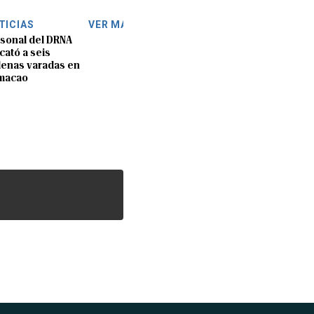
TICIAS
VER MÁS
sonal del DRNA
cató a seis
lenas varadas en
macao