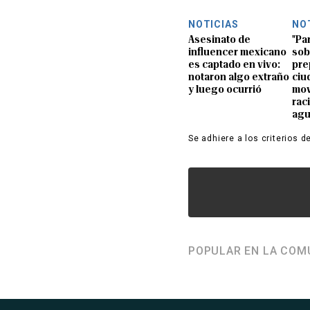
NOTICIAS
NO
Asesinato de
"Pa
influencer mexicano
sob
es captado en vivo:
pre
notaron algo extraño
ciu
y luego ocurrió
mov
rac
ag
Se adhiere a los criterios d
POPULAR EN LA COM