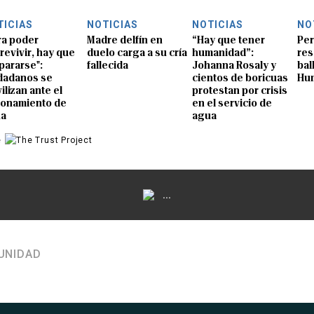
TICIAS
NOTICIAS
NOTICIAS
NO
ra poder
Madre delfín en
“Hay que tener
Per
revivir, hay que
duelo carga a su cría
humanidad”:
res
pararse":
fallecida
Johanna Rosaly y
bal
dadanos se
cientos de boricuas
Hu
ilizan ante el
protestan por crisis
ionamiento de
en el servicio de
ua
agua
e
...
UNIDAD