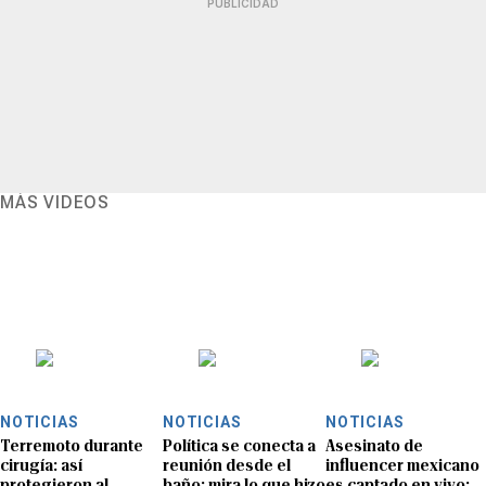
PUBLICIDAD
MÁS VIDEOS
NOTICIAS
NOTICIAS
NOTICIAS
Terremoto durante
Política se conecta a
Asesinato de
cirugía: así
reunión desde el
influencer mexicano
protegieron al
baño: mira lo que hizo
es captado en vivo: