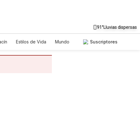
91°
Lluvias dispersas
cín
Estilos de Vida
Mundo
Suscriptores
egos
Lotería
Vídeos
tos
Especiales