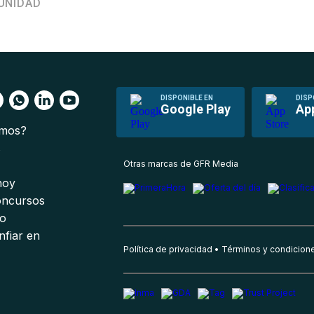
UNIDAD
DISPONIBLE EN
DISP
Google Play
Ap
omos?
s
Otras marcas de GFR Media
 hoy
oncursos
io
nfiar en
Política de privacidad
Términos y condicion