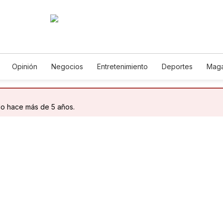
Opinión
Negocios
Entretenimiento
Deportes
Maga
ncia y Ambiente
Gastronomía
De Viaje
Tecnología
Ju
Podcasts
Horóscopos
Newsletters
Feriados
Edic
do hace más de 5 años.