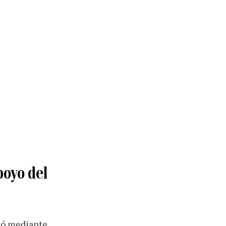
poyo del
otó mediante