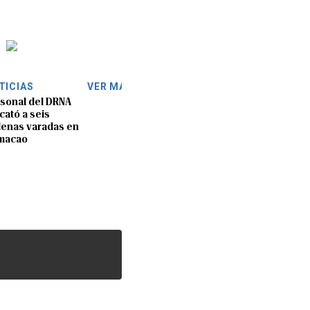
TICIAS
VER MÁS
sonal del DRNA
cató a seis
lenas varadas en
macao