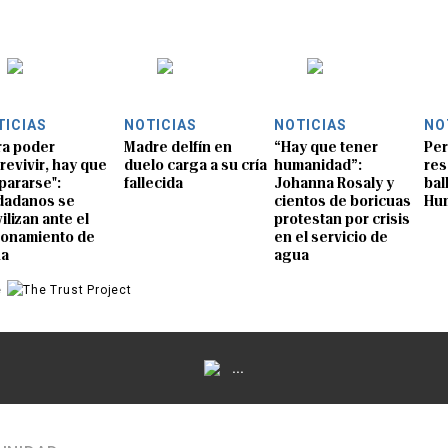
TICIAS
NOTICIAS
NOTICIAS
NO
ra poder
Madre delfín en
“Hay que tener
Per
revivir, hay que
duelo carga a su cría
humanidad”:
res
pararse":
fallecida
Johanna Rosaly y
bal
dadanos se
cientos de boricuas
Hu
ilizan ante el
protestan por crisis
ionamiento de
en el servicio de
ua
agua
e
...