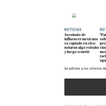
NOTICIAS
NO
Asesinato de
"Pa
influencer mexicano
sob
es captado en vivo:
pre
notaron algo extraño
ciu
y luego ocurrió
mov
rac
ag
Se adhiere a los criterios d