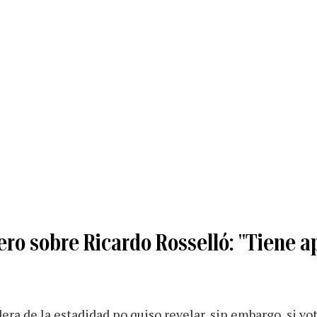
ro sobre Ricardo Rosselló: "Tiene a
dera de la estadidad no quiso revelar, sin embargo, si v