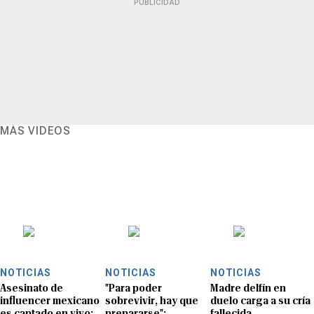
PUBLICIDAD
MÁS VIDEOS
NOTICIAS
NOTICIAS
NOTICIAS
Asesinato de
"Para poder
Madre delfín en
influencer mexicano
sobrevivir, hay que
duelo carga a su cría
es captado en vivo:
prepararse":
fallecida