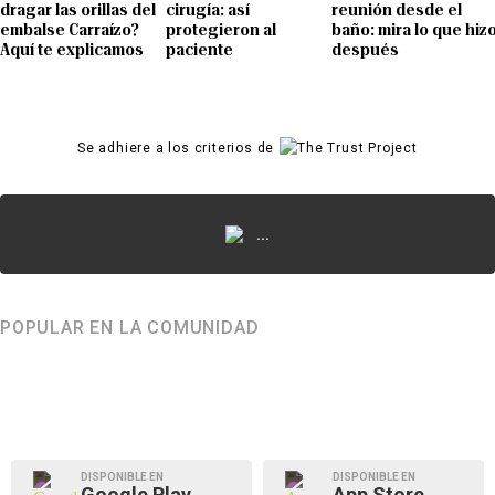
dragar las orillas del
cirugía: así
reunión desde el
embalse Carraízo?
protegieron al
baño: mira lo que hiz
Aquí te explicamos
paciente
después
Se adhiere a los criterios de
...
POPULAR EN LA COMUNIDAD
DISPONIBLE EN
DISPONIBLE EN
Google Play
App Store