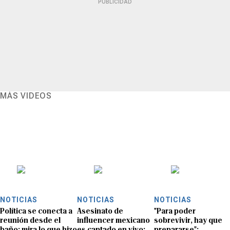
PUBLICIDAD
MÁS VIDEOS
NOTICIAS
NOTICIAS
NOTICIAS
Política se conecta a
Asesinato de
"Para poder
reunión desde el
influencer mexicano
sobrevivir, hay que
baño: mira lo que hizo
es captado en vivo:
prepararse":