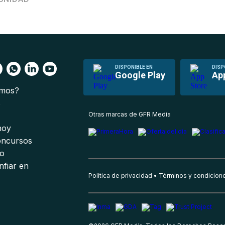
DISPONIBLE EN
DISP
Google Play
Ap
omos?
s
Otras marcas de GFR Media
 hoy
oncursos
io
nfiar en
Política de privacidad
Términos y condicion