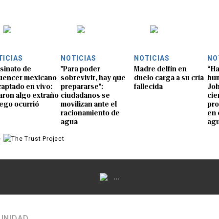
TICIAS
NOTICIAS
NOTICIAS
NO
sinato de
"Para poder
Madre delfín en
“Ha
luencer mexicano
sobrevivir, hay que
duelo carga a su cría
hum
captado en vivo:
prepararse":
fallecida
Joh
aron algo extraño
ciudadanos se
cie
uego ocurrió
movilizan ante el
pro
racionamiento de
en 
agua
ag
e
...
UNIDAD