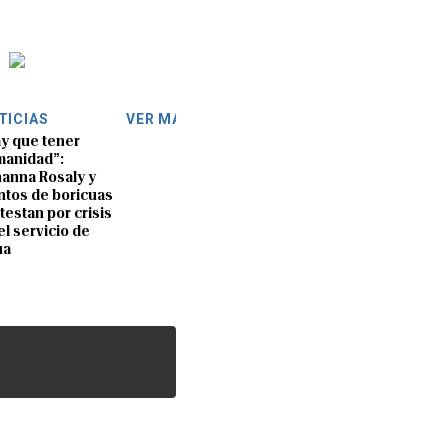
TICIAS
VER MÁS
y que tener
anidad”:
anna Rosaly y
ntos de boricuas
testan por crisis
el servicio de
ua