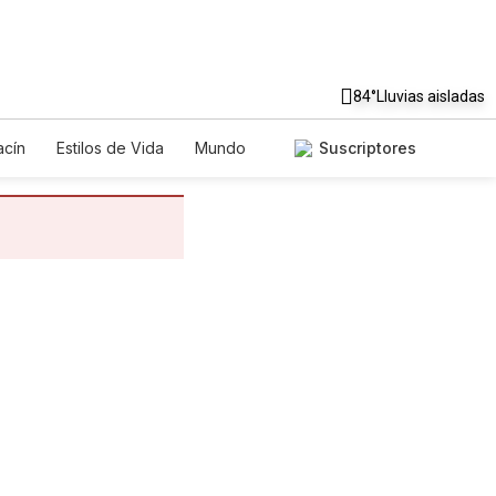
84°
Lluvias aisladas
cín
Estilos de Vida
Mundo
Suscriptores
egos
Lotería
Vídeos
tos
Especiales