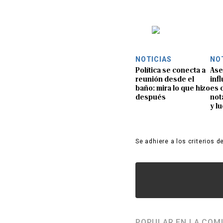
NOTICIAS
NO
Política se conecta a
Ase
reunión desde el
inf
baño: mira lo que hizo
es 
después
not
y l
Se adhiere a los criterios d
POPULAR EN LA COM