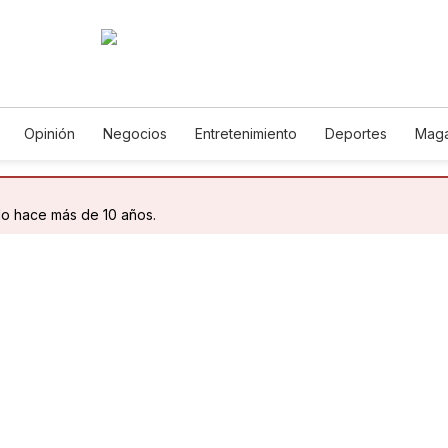
Opinión
Negocios
Entretenimiento
Deportes
Maga
ncia y Ambiente
Gastronomía
De Viaje
Tecnología
Ju
Podcasts
Horóscopos
Newsletters
Feriados
Edic
do hace más de 10 años.