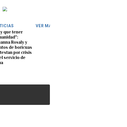
TICIAS
VER MÁS
y que tener
anidad”:
anna Rosaly y
ntos de boricuas
testan por crisis
el servicio de
ua