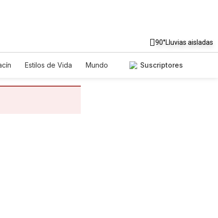
90°
Lluvias aisladas
cín
Estilos de Vida
Mundo
Suscriptores
egos
Lotería
Vídeos
tos
Especiales