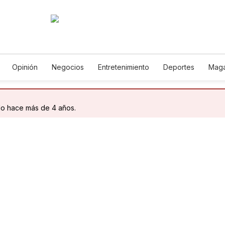
Opinión
Negocios
Entretenimiento
Deportes
Maga
ncia y Ambiente
Gastronomía
De Viaje
Tecnología
Ju
Podcasts
Horóscopos
Newsletters
Feriados
Edic
do hace más de 4 años.