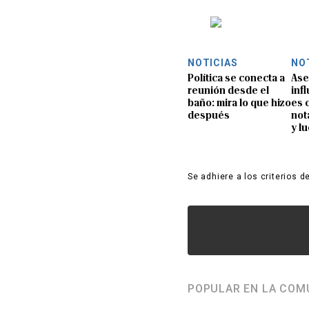
NOTICIAS
NO
Política se conecta a
Ase
reunión desde el
inf
baño: mira lo que hizo
es 
después
not
y l
Se adhiere a los criterios d
POPULAR EN LA COM