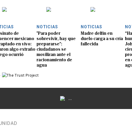
TICIAS
NOTICIAS
NOTICIAS
NO
sinato de
"Para poder
Madre delfín en
“Ha
luencer mexicano
sobrevivir, hay que
duelo carga a su cría
hum
captado en vivo:
prepararse":
fallecida
Joh
aron algo extraño
ciudadanos se
cie
uego ocurrió
movilizan ante el
pro
racionamiento de
en 
agua
ag
e
...
UNIDAD