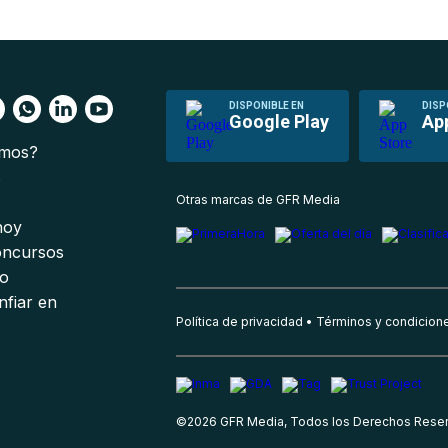
DISPONIBLE EN
DISP
Google Play
Ap
omos?
s
Otras marcas de GFR Media
 hoy
oncursos
io
nfiar en
Política de privacidad
Términos y condicion
©
2026
GFR Media, Todos los Derechos Rese