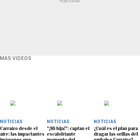
PUBLICIDAD
MÁS VIDEOS
NOTICIAS
NOTICIAS
NOTICIAS
Carraízo desde el
“¡Mi hija!”: captan el
¿Cuál es el plan para
aire: las impactantes
escalofriante
dragar las orillas del
imágenes que
momento del
embalse Carraízo?