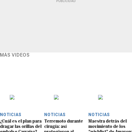
PUBLICIDAD
MÁS VIDEOS
NOTICIAS
NOTICIAS
NOTICIAS
¿Cuál es el plan para
Terremoto durante
Maestra detrás del
dragar las orillas del
cirugía: así
movimiento de los
embalse Carraízo?
protegieron al
“wishlist” de Amazon