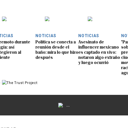
TICIAS
NOTICIAS
NOTICIAS
NO
remoto durante
Política se conecta a
Asesinato de
"Pa
gía: así
reunión desde el
influencer mexicano
sob
tegieron al
baño: mira lo que hizo
es captado en vivo:
pre
iente
después
notaron algo extraño
ciu
y luego ocurrió
mov
rac
ag
e
...