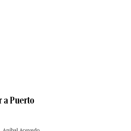
r a Puerto
n, Aníbal Acevedo