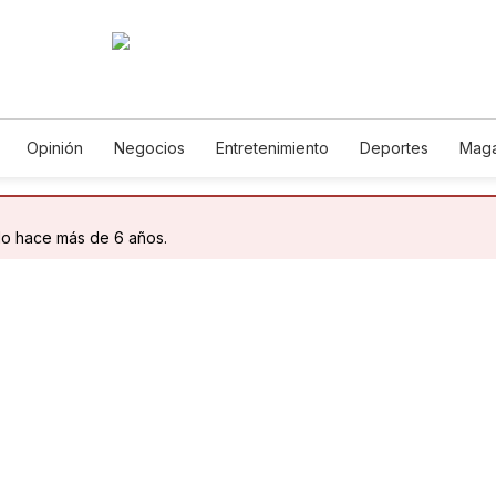
Opinión
Negocios
Entretenimiento
Deportes
Maga
ncia y Ambiente
Gastronomía
De Viaje
Tecnología
Ju
Podcasts
Horóscopos
Newsletters
Feriados
Edic
do hace más de 6 años.