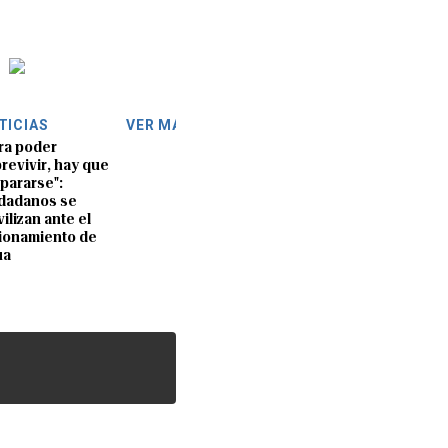
TICIAS
VER MÁS
ra poder
revivir, hay que
pararse":
dadanos se
ilizan ante el
ionamiento de
ua