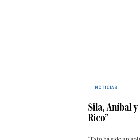
NOTICIAS
Sila, Aníbal 
Rico”
“Esto ha sido un go