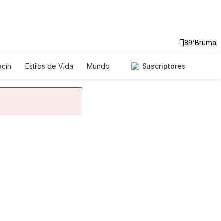
89°
Bruma
cín
Estilos de Vida
Mundo
Suscriptores
egos
Lotería
Vídeos
tos
Especiales