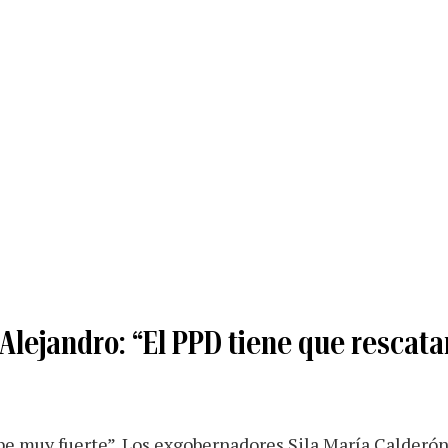
y Alejandro: “El PPD tiene que rescata
lpe muy fuerte”. Los exgobernadores Sila María Calderó