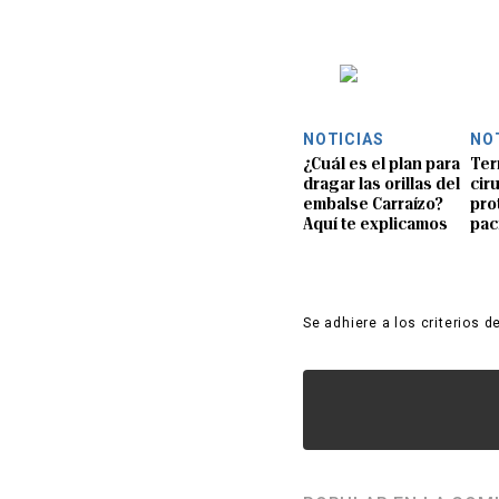
NOTICIAS
NO
¿Cuál es el plan para
Ter
dragar las orillas del
ciru
embalse Carraízo?
pro
Aquí te explicamos
pac
Se adhiere a los criterios d