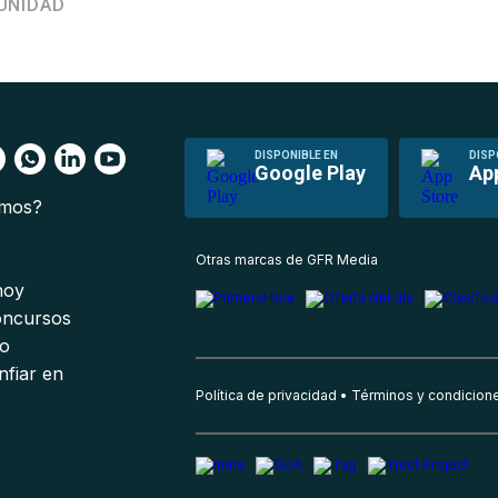
UNIDAD
DISPONIBLE EN
DISP
Google Play
Ap
omos?
s
Otras marcas de GFR Media
 hoy
oncursos
io
nfiar en
Política de privacidad
Términos y condicion