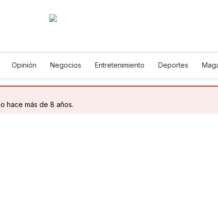
Opinión
Negocios
Entretenimiento
Deportes
Maga
ncia y Ambiente
Gastronomía
De Viaje
Tecnología
Ju
Podcasts
Horóscopos
Newsletters
Feriados
Edic
do hace más de 8 años.