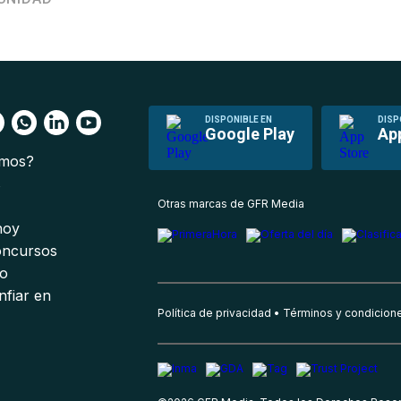
DISPONIBLE EN
DISP
Google Play
Ap
omos?
s
Otras marcas de GFR Media
 hoy
oncursos
io
nfiar en
Política de privacidad
Términos y condicion