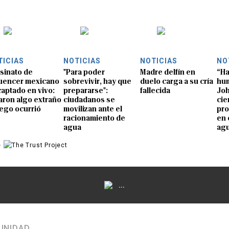
TICIAS
NOTICIAS
NOTICIAS
NO
sinato de
"Para poder
Madre delfín en
“Ha
luencer mexicano
sobrevivir, hay que
duelo carga a su cría
hum
captado en vivo:
prepararse":
fallecida
Joh
aron algo extraño
ciudadanos se
cie
uego ocurrió
movilizan ante el
pro
racionamiento de
en 
agua
ag
e
...
UNIDAD