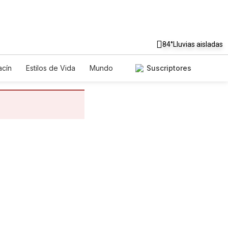
84°
Lluvias aisladas
cín
Estilos de Vida
Mundo
Suscriptores
egos
Lotería
Vídeos
tos
Especiales