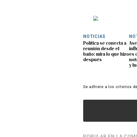
NOTICIAS
NO
Política se conecta a
Ase
reunión desde el
inf
baño: mira lo que hizo
es 
después
not
y l
Se adhiere a los criterios d
POPULAR EN LA COM