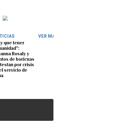
TICIAS
VER MÁS
y que tener
anidad”:
anna Rosaly y
ntos de boricuas
testan por crisis
el servicio de
ua