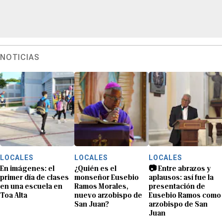
NOTICIAS
LOCALES
LOCALES
LOCALES
En imágenes: el
¿Quién es el
📷 Entre abrazos y
primer día de clases
monseñor Eusebio
aplausos: así fue la
en una escuela en
Ramos Morales,
presentación de
Toa Alta
nuevo arzobispo de
Eusebio Ramos como
San Juan?
arzobispo de San
Juan