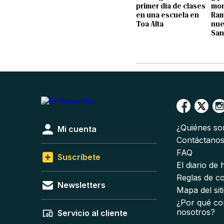
primer día de clases
mon
en una escuela en
Ram
Toa Alta
nue
San
¿Quiénes s
Mi cuenta
Contáctano
FAQ
Suscríbete
El diario de
Reglas de c
Newsletters
Mapa del sit
¿Por qué co
nosotros?
Servicio al cliente