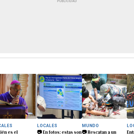
PUBLICIDAD
CALES
LOCALES
MUNDO
LO
ién es el
📷 En fotos: estas son
📷 Rescatan a un
Ent