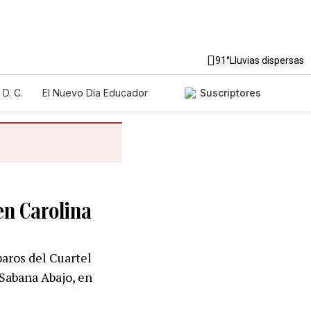
91°
Lluvias dispersas
D. C.
El Nuevo Día Educador
Suscriptores
en Carolina
paros del Cuartel
 Sabana Abajo, en