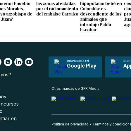
señor Eusebio
las zonas afectadas
hipopótamo bebé en
ces
os Morales,
por el racionamiento
Colombia: es
ci
vo arzobispo de
del embalse Carraízo
descendiente de los
pro
 Juan?
animales que
Jua
introdujo Pablo
ag
Escobar
DISPONIBLE EN
DISP
Google Play
Ap
omos?
s
Otras marcas de GFR Media
 hoy
oncursos
io
nfiar en
Política de privacidad
Términos y condicion