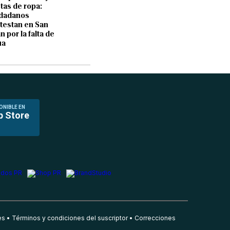
tas de ropa:
udadanos
testan en San
n por la falta de
ua
ONIBLE EN
p Store
es
Términos y condiciones del suscriptor
Correcciones