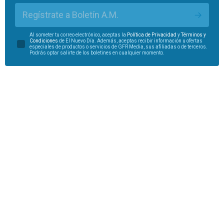
Regístrate a Boletín A.M.
Al someter tu correo electrónico, aceptas la
Política de Privacidad
y
Términos y
Condiciones
de El Nuevo Día. Además, aceptas recibir información u ofertas
especiales de productos o servicios de GFR Media, sus afiliadas o de terceros.
Podrás optar salirte de los boletines en cualquier momento.