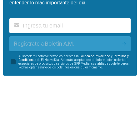
entender lo más importante del día.
Regístrate a Boletín A.M.
Al someter tu correo electrónico, aceptas la
Política de Privacidad
y
Términos y
Condiciones
de El Nuevo Día. Además, aceptas recibir información u ofertas
especiales de productos o servicios de GFR Media, sus afiliadas o de terceros.
Podrás optar salirte de los boletines en cualquier momento.