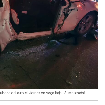
xpulsada del auto el viernes en Vega Baja.
(
Suministrada
)