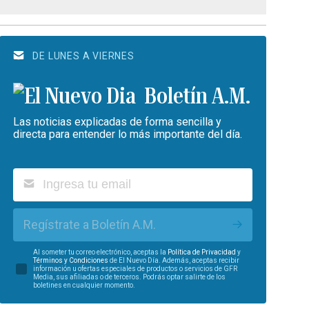
DE LUNES A VIERNES
Boletín A.M.
Las noticias explicadas de forma sencilla y
directa para entender lo más importante del día.
Regístrate a Boletín A.M.
Al someter tu correo electrónico, aceptas la
Política de Privacidad
y
Términos y Condiciones
de El Nuevo Día. Además, aceptas recibir
información u ofertas especiales de productos o servicios de GFR
Media, sus afiliadas o de terceros. Podrás optar salirte de los
boletines en cualquier momento.