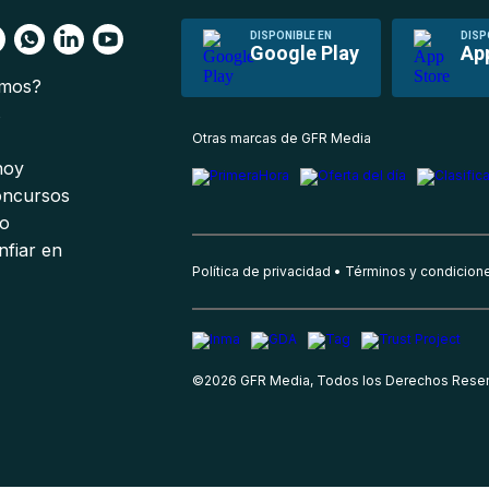
DISPONIBLE EN
DISP
Google Play
Ap
omos?
s
Otras marcas de GFR Media
 hoy
oncursos
io
nfiar en
Política de privacidad
Términos y condicion
©
2026
GFR Media, Todos los Derechos Rese