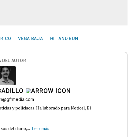
 RICO
VEGA BAJA
HIT AND RUN
 DEL AUTOR
BADILLO
lon@gfrmedia.com
ticias y policiacas. Ha laborado para Noticel, El
s del diario,...
Leer más