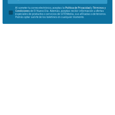
Al someter tu correo electrónico, aceptas la
Política de Privacidad
y
Términos y
Condiciones
de El Nuevo Día. Además, aceptas recibir información u ofertas
especiales de productos o servicios de GFR Media, sus afiliadas o de terceros.
Podrás optar salirte de los boletines en cualquier momento.