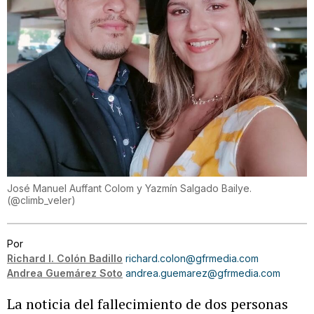
José Manuel Auffant Colom y Yazmín Salgado Bailye.
(
@climb_veler
)
Por
Richard I. Colón Badillo
richard.colon@gfrmedia.com
Andrea Guemárez Soto
andrea.guemarez@gfrmedia.com
La noticia del fallecimiento de dos personas