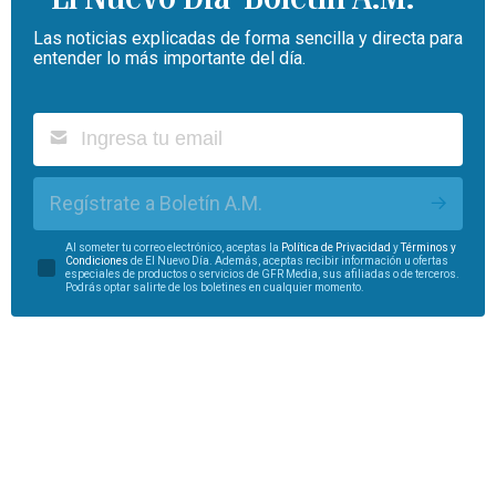
Las noticias explicadas de forma sencilla y directa para
entender lo más importante del día.
Regístrate a Boletín A.M.
Al someter tu correo electrónico, aceptas la
Política de Privacidad
y
Términos y
Condiciones
de El Nuevo Día. Además, aceptas recibir información u ofertas
especiales de productos o servicios de GFR Media, sus afiliadas o de terceros.
Podrás optar salirte de los boletines en cualquier momento.