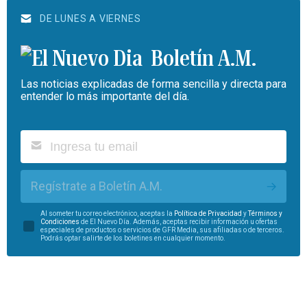
DE LUNES A VIERNES
Boletín A.M.
Las noticias explicadas de forma sencilla y directa para
entender lo más importante del día.
Regístrate a Boletín A.M.
Al someter tu correo electrónico, aceptas la
Política de Privacidad
y
Términos y
Condiciones
de El Nuevo Día. Además, aceptas recibir información u ofertas
especiales de productos o servicios de GFR Media, sus afiliadas o de terceros.
Podrás optar salirte de los boletines en cualquier momento.