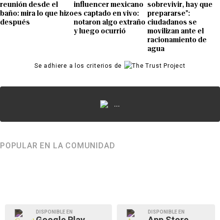
reunión desde el
influencer mexicano
sobrevivir, hay que
baño: mira lo que hizo
es captado en vivo:
prepararse":
después
notaron algo extraño
ciudadanos se
y luego ocurrió
movilizan ante el
racionamiento de
agua
Se adhiere a los criterios de
...
POPULAR EN LA COMUNIDAD
DISPONIBLE EN
DISPONIBLE EN
Google Play
App Store