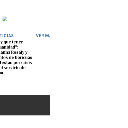
TICIAS
VER MÁS
y que tener
anidad”:
anna Rosaly y
ntos de boricuas
testan por crisis
el servicio de
ua