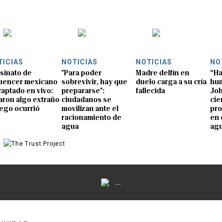
TICIAS
NOTICIAS
NOTICIAS
NO
sinato de
"Para poder
Madre delfín en
“Ha
luencer mexicano
sobrevivir, hay que
duelo carga a su cría
hum
captado en vivo:
prepararse":
fallecida
Joh
aron algo extraño
ciudadanos se
cie
uego ocurrió
movilizan ante el
pro
racionamiento de
en 
agua
ag
e
...