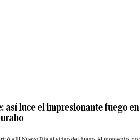
e: así luce el impresionante fuego en
Gurabo
tió a El Nuevo Día el vídeo del fuego. Al momento, no 