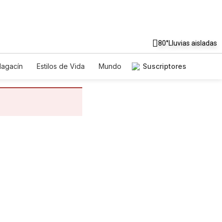
80°
Lluvias aisladas
agacín
Estilos de Vida
Mundo
Suscriptores
Juegos
Lotería
Vídeos
dictos
Especiales