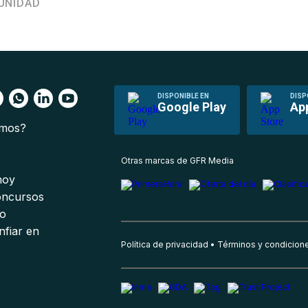
UNIDAD
DISPONIBLE EN
DISP
Google Play
Ap
omos?
s
Otras marcas de GFR Media
 hoy
oncursos
io
nfiar en
Política de privacidad
Términos y condicion