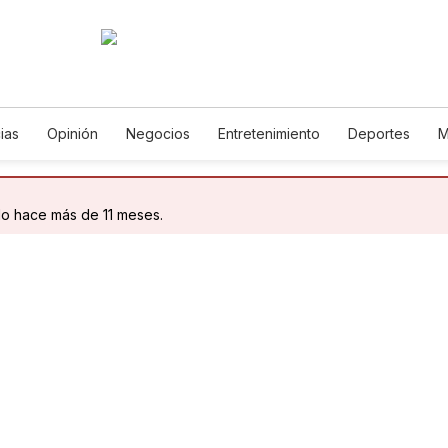
ias
Opinión
Negocios
Entretenimiento
Deportes
M
Ciencia y Ambiente
Gastronomía
De Viaje
Tecnología
lish
Podcasts
Horóscopos
Newsletters
Feriados
E
do hace más de 11 meses.