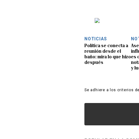
NOTICIAS
NO
Política se conecta a
Ase
reunión desde el
inf
baño: mira lo que hizo
es 
después
not
y l
Se adhiere a los criterios d