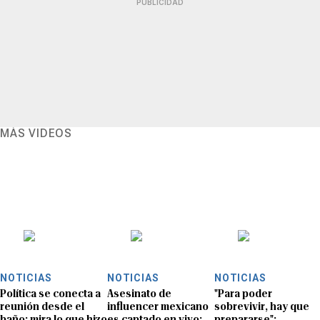
PUBLICIDAD
MÁS VIDEOS
NOTICIAS
NOTICIAS
NOTICIAS
Política se conecta a
Asesinato de
"Para poder
reunión desde el
influencer mexicano
sobrevivir, hay que
baño: mira lo que hizo
es captado en vivo:
prepararse":