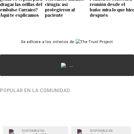
dragar las orillas del
cirugía: así
reunión desde el
embalse Carraízo?
protegieron al
baño: mira lo que hiz
Aquí te explicamos
paciente
después
Se adhiere a los criterios de
...
POPULAR EN LA COMUNIDAD
DISPONIBLE EN
DISPONIBLE EN