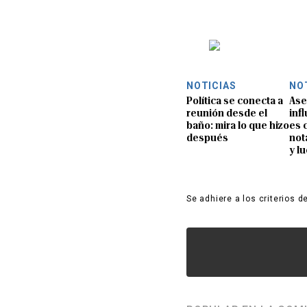
NOTICIAS
NO
Política se conecta a
Ase
reunión desde el
inf
baño: mira lo que hizo
es 
después
not
y l
Se adhiere a los criterios d