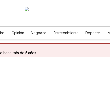
ias
Opinión
Negocios
Entretenimiento
Deportes
M
Ciencia y Ambiente
Gastronomía
De Viaje
Tecnología
lish
Podcasts
Horóscopos
Newsletters
Feriados
E
do hace más de 5 años.