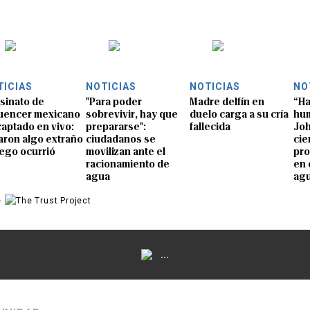
TICIAS
NOTICIAS
NOTICIAS
NO
sinato de
"Para poder
Madre delfín en
“Ha
luencer mexicano
sobrevivir, hay que
duelo carga a su cría
hum
captado en vivo:
prepararse":
fallecida
Joh
aron algo extraño
ciudadanos se
cie
uego ocurrió
movilizan ante el
pro
racionamiento de
en 
agua
ag
e
...