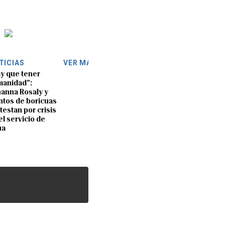
TICIAS
VER MÁS
y que tener
anidad”:
anna Rosaly y
ntos de boricuas
testan por crisis
el servicio de
ua