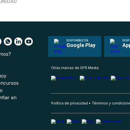
UNIDAD
DISPONIBLE EN
DISP
Google Play
Ap
omos?
s
Otras marcas de GFR Media
 hoy
oncursos
io
nfiar en
Política de privacidad
Términos y condicion