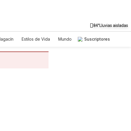
84°
Lluvias aisladas
agacín
Estilos de Vida
Mundo
Suscriptores
Juegos
Lotería
Vídeos
dictos
Especiales