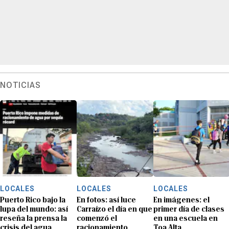
NOTICIAS
LOCALES
LOCALES
LOCALES
Puerto Rico bajo la
En fotos: así luce
En imágenes: el
lupa del mundo: así
Carraízo el día en que
primer día de clases
reseña la prensa la
comenzó el
en una escuela en
crisis del agua
racionamiento
Toa Alta