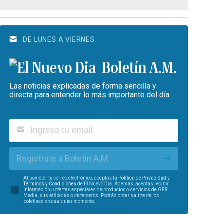
DE LUNES A VIERNES
Boletín A.M.
Las noticias explicadas de forma sencilla y
directa para entender lo más importante del día.
Regístrate a Boletín A.M.
Al someter tu correo electrónico, aceptas la
Política de Privacidad
y
Términos y Condiciones
de El Nuevo Día. Además, aceptas recibir
información u ofertas especiales de productos o servicios de GFR
Media, sus afiliadas o de terceros. Podrás optar salirte de los
boletines en cualquier momento.