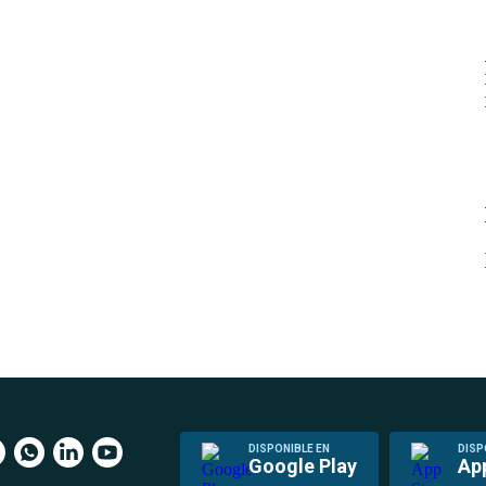
DISPONIBLE EN
DISP
Google Play
Ap