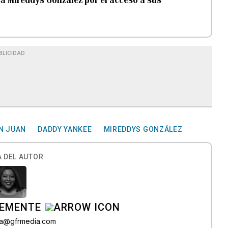
BLICIDAD
AN JUAN
DADDY YANKEE
MIREDDYS GONZÁLEZ
 DEL AUTOR
LEMENTE
era@gfrmedia.com