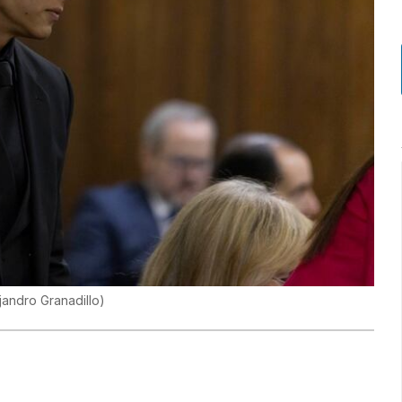
jandro Granadillo
)