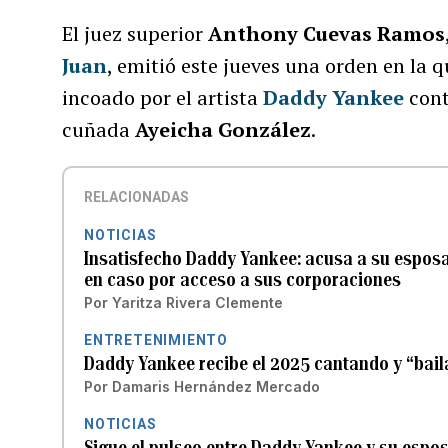
El juez superior
Anthony Cuevas Ramos
Juan
, emitió este jueves una orden en la q
incoado por el artista
Daddy Yankee
cont
cuñada
Ayeicha González
.
RELACIONADAS
NOTICIAS
Insatisfecho Daddy Yankee: acusa a su esposa
en caso por acceso a sus corporaciones
Por
Yaritza Rivera Clemente
ENTRETENIMIENTO
Daddy Yankee recibe el 2025 cantando y “baila
Por
Damaris Hernández Mercado
NOTICIAS
Sigue el pulseo entre Daddy Yankee y su espo