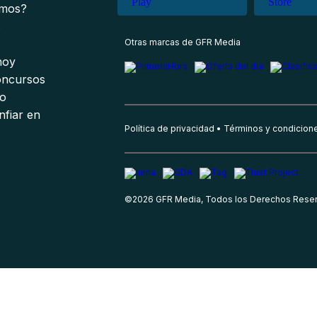
omos?
s
Otras marcas de GFR Media
 hoy
oncursos
io
nfiar en
Política de privacidad
Términos y condicion
©
2026
GFR Media, Todos los Derechos Rese