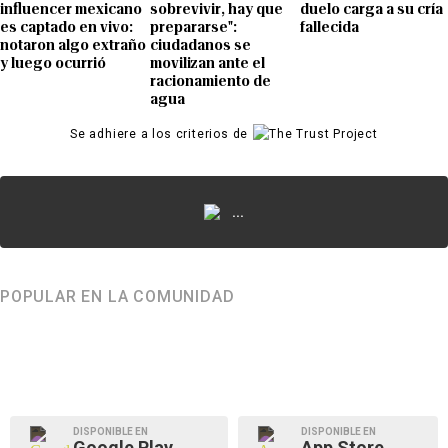
influencer mexicano
sobrevivir, hay que
duelo carga a su cría
es captado en vivo:
prepararse":
fallecida
notaron algo extraño
ciudadanos se
y luego ocurrió
movilizan ante el
racionamiento de
agua
Se adhiere a los criterios de
...
POPULAR EN LA COMUNIDAD
DISPONIBLE EN
DISPONIBLE EN
Google Play
App Store