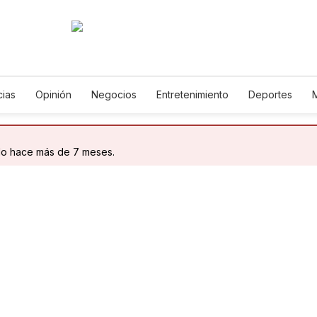
cias
Opinión
Negocios
Entretenimiento
Deportes
 Unidos
Ciencia y Ambiente
Gastronomía
De Viaje
Tec
rías
English
Podcasts
Horóscopos
Newsletters
Fe
do hace más de 7 meses.