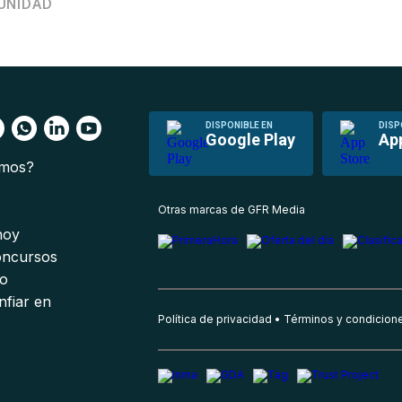
UNIDAD
DISPONIBLE EN
DISP
Google Play
Ap
omos?
s
Otras marcas de GFR Media
 hoy
oncursos
io
nfiar en
Política de privacidad
Términos y condicion