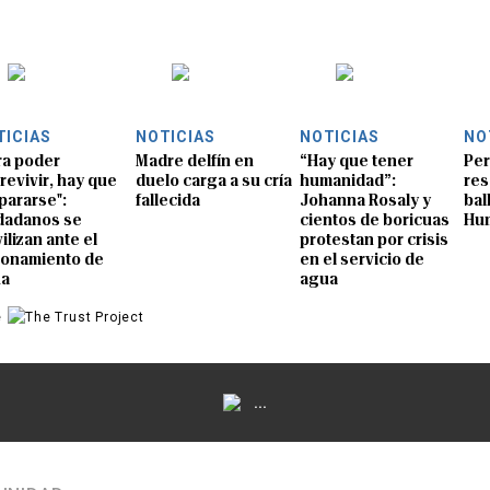
TICIAS
NOTICIAS
NOTICIAS
NO
ra poder
Madre delfín en
“Hay que tener
Per
revivir, hay que
duelo carga a su cría
humanidad”:
res
pararse":
fallecida
Johanna Rosaly y
bal
dadanos se
cientos de boricuas
Hu
ilizan ante el
protestan por crisis
ionamiento de
en el servicio de
ua
agua
e
...