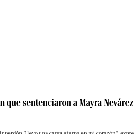
n que sentenciaron a Mayra Nevárez:
ir perdón. Llevo una carga eterna en mi corazón”, expre