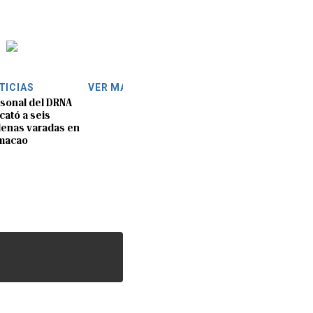
TICIAS
VER MÁS
sonal del DRNA
cató a seis
lenas varadas en
macao