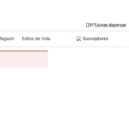
91°
Lluvias dispersas
Magacín
Estilos de Vida
Suscriptores
nología
Juegos
Lotería
riados
Edictos
Especiales