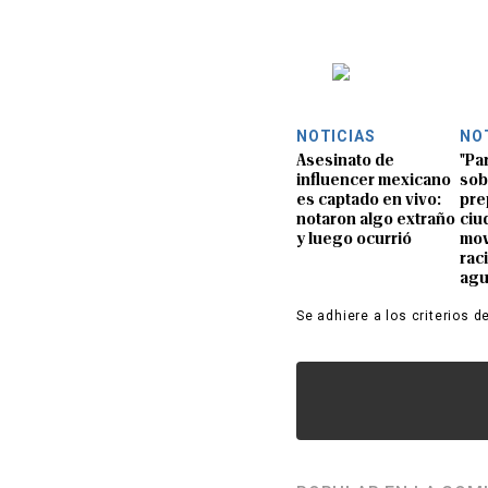
NOTICIAS
NO
Asesinato de
"Pa
influencer mexicano
sob
es captado en vivo:
pre
notaron algo extraño
ciu
y luego ocurrió
mov
rac
ag
Se adhiere a los criterios d