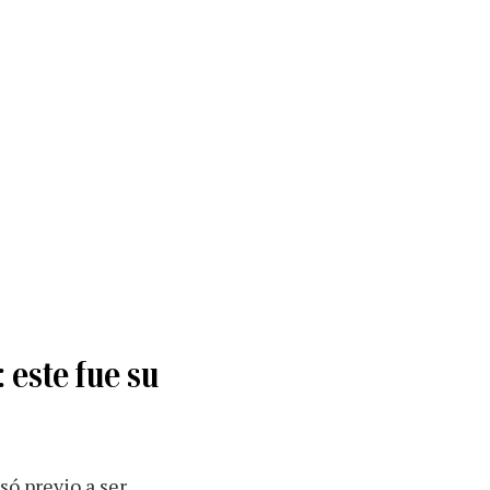
 este fue su
só previo a ser