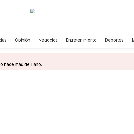
cias
Opinión
Negocios
Entretenimiento
Deportes
 Unidos
Ciencia y Ambiente
Gastronomía
De Viaje
Tec
rías
English
Podcasts
Horóscopos
Newsletters
Fe
do hace más de 1 año.