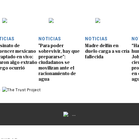
TICIAS
NOTICIAS
NOTICIAS
NO
sinato de
"Para poder
Madre delfín en
“Ha
luencer mexicano
sobrevivir, hay que
duelo carga a su cría
hum
captado en vivo:
prepararse":
fallecida
Joh
aron algo extraño
ciudadanos se
cie
uego ocurrió
movilizan ante el
pro
racionamiento de
en 
agua
ag
e
...