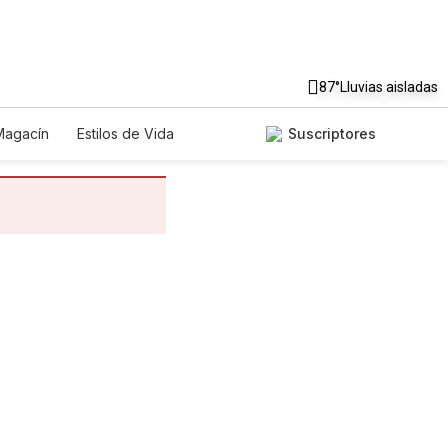
87°
Lluvias aisladas
Magacín
Estilos de Vida
Suscriptores
nología
Juegos
Lotería
riados
Edictos
Especiales