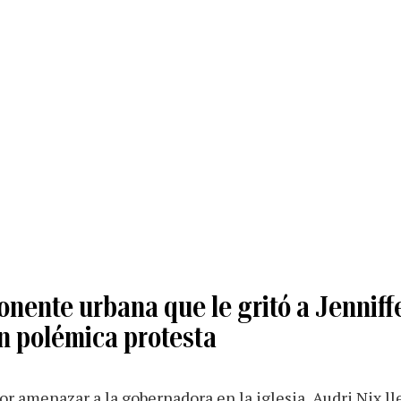
onente urbana que le gritó a Jenniff
n polémica protesta
or amenazar a la gobernadora en la iglesia, Audri Nix ll