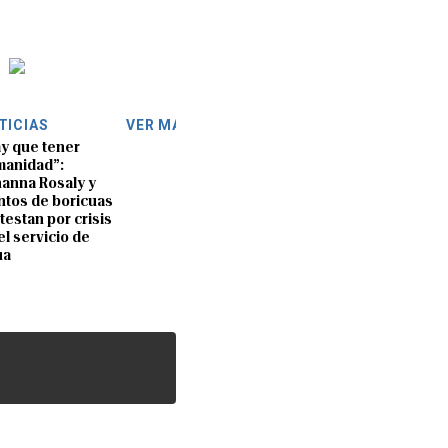
TICIAS
VER MÁS
y que tener
anidad”:
anna Rosaly y
ntos de boricuas
testan por crisis
el servicio de
ua