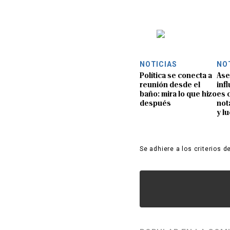
NOTICIAS
NO
Política se conecta a
Ase
reunión desde el
inf
baño: mira lo que hizo
es 
después
not
y l
Se adhiere a los criterios d