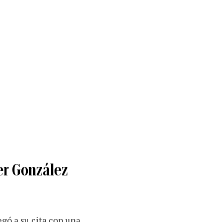
er González
egó a su cita con una