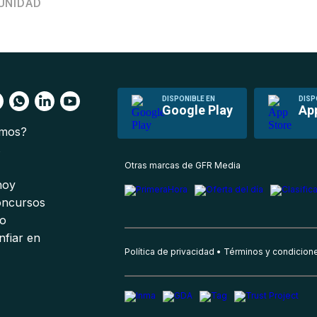
UNIDAD
DISPONIBLE EN
DISP
Google Play
Ap
omos?
s
Otras marcas de GFR Media
 hoy
oncursos
io
nfiar en
Política de privacidad
Términos y condicion