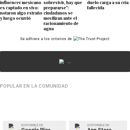
influencer mexicano
sobrevivir, hay que
duelo carga a su cría
es captado en vivo:
prepararse":
fallecida
notaron algo extraño
ciudadanos se
y luego ocurrió
movilizan ante el
racionamiento de
agua
Se adhiere a los criterios de
...
POPULAR EN LA COMUNIDAD
DISPONIBLE EN
DISPONIBLE EN
Google Play
App Store