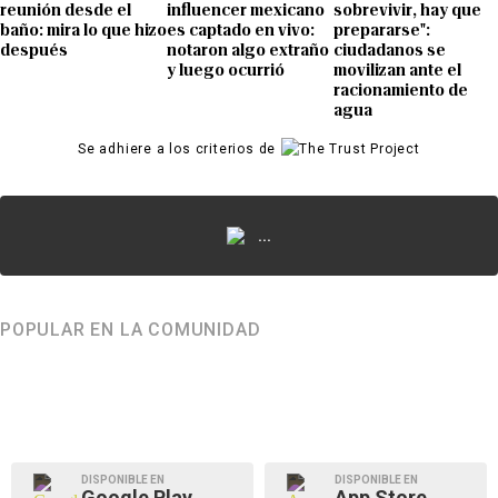
reunión desde el
influencer mexicano
sobrevivir, hay que
baño: mira lo que hizo
es captado en vivo:
prepararse":
después
notaron algo extraño
ciudadanos se
y luego ocurrió
movilizan ante el
racionamiento de
agua
Se adhiere a los criterios de
...
POPULAR EN LA COMUNIDAD
DISPONIBLE EN
DISPONIBLE EN
Google Play
App Store