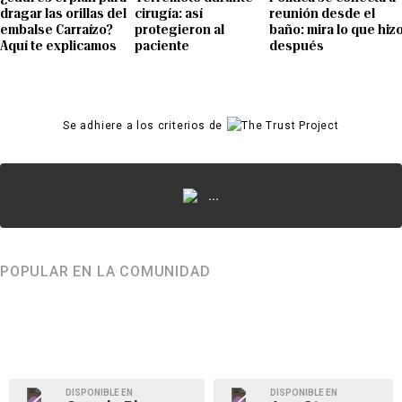
dragar las orillas del
cirugía: así
reunión desde el
embalse Carraízo?
protegieron al
baño: mira lo que hiz
Aquí te explicamos
paciente
después
Se adhiere a los criterios de
...
POPULAR EN LA COMUNIDAD
DISPONIBLE EN
DISPONIBLE EN