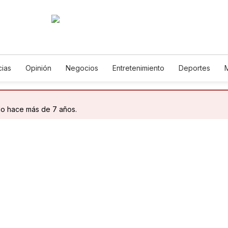
cias
Opinión
Negocios
Entretenimiento
Deportes
 Unidos
Ciencia y Ambiente
Gastronomía
De Viaje
Tec
rías
English
Podcasts
Horóscopos
Newsletters
Fe
do hace más de 7 años.