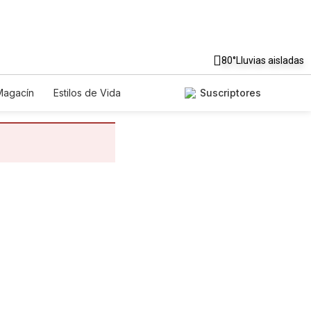
80°
Lluvias aisladas
Magacín
Estilos de Vida
Suscriptores
nología
Juegos
Lotería
riados
Edictos
Especiales