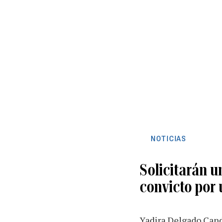
NOTICIAS
Solicitarán u
convicto por 
Yadira Delgado Cand