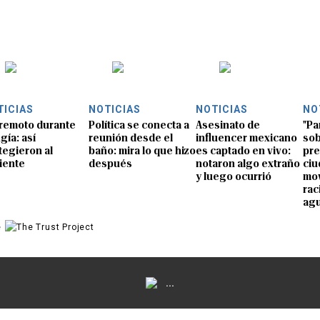
TICIAS
NOTICIAS
NOTICIAS
NO
remoto durante
Política se conecta a
Asesinato de
"Pa
gía: así
reunión desde el
influencer mexicano
sob
tegieron al
baño: mira lo que hizo
es captado en vivo:
pre
iente
después
notaron algo extraño
ciu
y luego ocurrió
mov
rac
ag
e
...