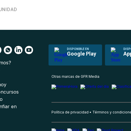
UNIDAD
DISPONIBLE EN
DISP
Google Play
Ap
omos?
s
Otras marcas de GFR Media
 hoy
oncursos
io
nfiar en
Política de privacidad
Términos y condicion