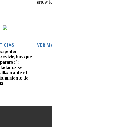
TICIAS
VER MÁS
ra poder
revivir, hay que
pararse":
dadanos se
ilizan ante el
ionamiento de
ua