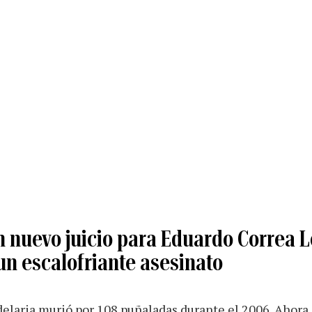
n nuevo juicio para Eduardo Correa 
un escalofriante asesinato
elaria murió por 108 puñaladas durante el 2006. Ahora,