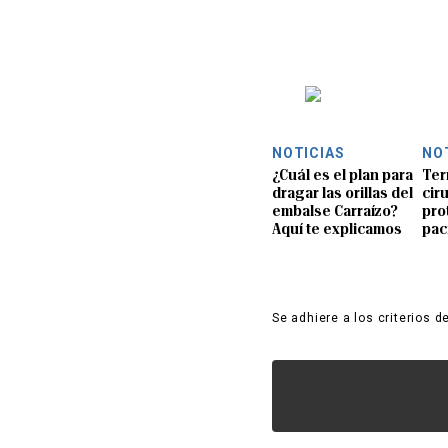
NOTICIAS
NO
¿Cuál es el plan para
Ter
dragar las orillas del
ciru
embalse Carraízo?
pro
Aquí te explicamos
pac
Se adhiere a los criterios d