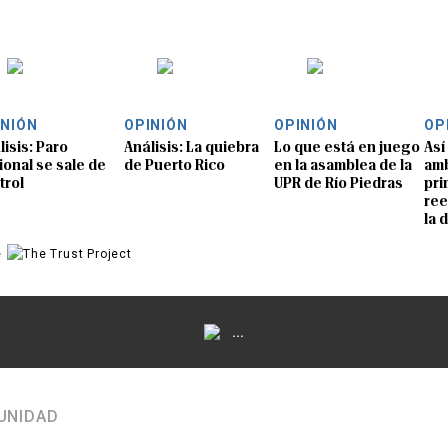
INIÓN
OPINIÓN
OPINIÓN
OP
lisis: Paro
Análisis: La quiebra
Lo que está en juego
Así
ional se sale de
de Puerto Rico
en la asamblea de la
amb
trol
UPR de Río Piedras
pri
ree
la 
e
...
UNIDAD