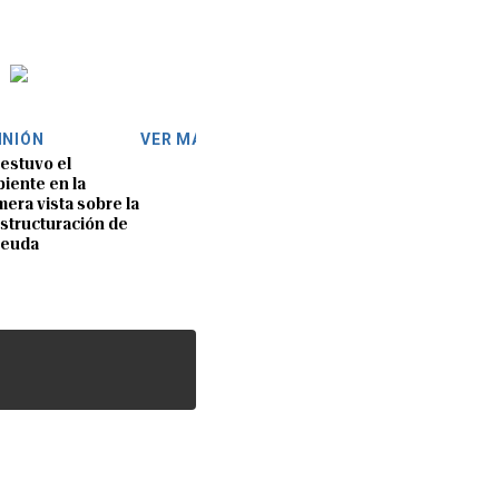
INIÓN
VER MÁS
 estuvo el
iente en la
mera vista sobre la
structuración de
deuda