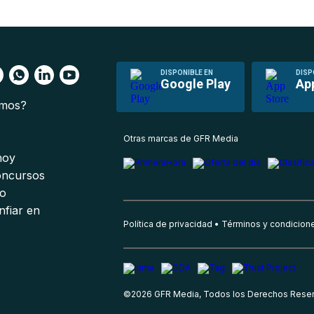
DISPONIBLE EN
DISP
Google Play
Ap
omos?
s
Otras marcas de GFR Media
 hoy
oncursos
io
nfiar en
Política de privacidad
Términos y condicion
©
2026
GFR Media, Todos los Derechos Rese